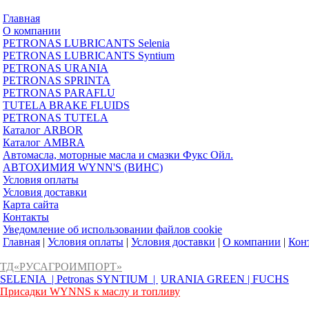
Главная
О компании
PETRONAS LUBRICANTS Selenia
PETRONAS LUBRICANTS Syntium
PETRONAS URANIA
PETRONAS SPRINTA
PETRONAS PARAFLU
TUTELA BRAKE FLUIDS
PETRONAS TUTELA
Каталог ARBOR
Каталог AMBRA
Автомасла, моторные масла и смазки Фукс Ойл.
АВТОХИМИЯ WYNN'S (ВИНС)
Условия оплаты
Условия доставки
Карта сайта
Контакты
Уведомление об использовании файлов cookie
Главная
|
Условия оплаты
|
Условия доставки
|
О компании
|
Кон
ТД«РУСАГРОИМПОРТ»
SELENIA |
Petronas SYNTIUM |
URANIA GREEN |
FUCHS
Присадки WYNNS к маслу и топливу