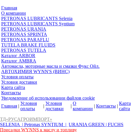
Главная
О компании
PETRONAS LUBRICANTS Selenia
PETRONAS LUBRICANTS Syntium
PETRONAS URANIA
PETRONAS SPRINTA
PETRONAS PARAFLU
TUTELA BRAKE FLUIDS
PETRONAS TUTELA
Каталог ARBOR
Каталог AMBRA
Автомасла, моторные масла и смазки Фукс Ойл.
АВТОХИМИЯ WYNN'S (ВИНС)
Условия оплаты
Условия доставки
Карта сайта
Контакты
Уведомление об использовании файлов cookie
Условия
Условия
О
Карта
Главная
|
|
|
|
Контакты
|
оплаты
доставки
компании
сайта
ТД«РУСАГРОИМПОРТ»
SELENIA |
Petronas SYNTIUM |
URANIA GREEN |
FUCHS
Присадки WYNNS к маслу и топливу