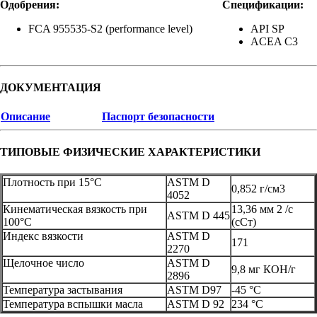
Одобрения:
Спецификации:
FCA 955535-S2 (performance level)
API SP
ACEA C3
ДОКУМЕНТАЦИЯ
Описание
Паспорт безопасности
ТИПОВЫЕ ФИЗИЧЕСКИЕ ХАРАКТЕРИСТИКИ
Плотность при 15°C
ASTM D
0,852 г/см3
4052
Кинематическая вязкость при
13,36 мм 2 /с
ASTM D 445
100°C
(сСт)
Индекс вязкости
ASTM D
171
2270
Щелочное число
ASTM D
9,8 мг КОН/г
2896
Температура застывания
ASTM D97
-45 °C
Температура вспышки масла
ASTM D 92
234 °C